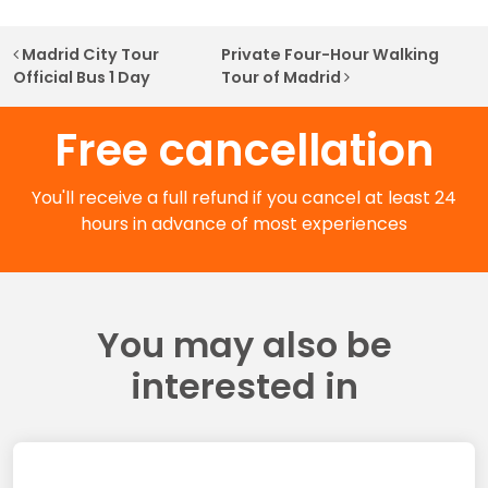
Post navigation
Madrid City Tour
Private Four-Hour Walking
Official Bus 1 Day
Tour of Madrid
Free cancellation
You'll receive a full refund if you cancel at least 24
hours in advance of most experiences
You may also be
interested in