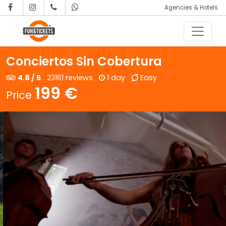
Agencies & Hotels
Skip to content
Main Navigation
Conciertos Sin Cobertura
4.8 / 5
23161 reviews
1 day
Easy
199 €
Price