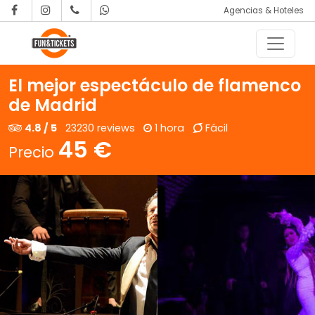
Agencias & Hoteles
Saltar al contenido
Navegación principal
El mejor espectáculo de flamenco
de Madrid
4.8 / 5
23230 reviews
1 hora
Fácil
45 €
Precio