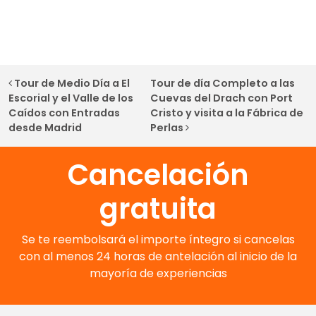
Navegación de entradas
Tour de Medio Día a El
Tour de día Completo a las
Escorial y el Valle de los
Cuevas del Drach con Port
Caídos con Entradas
Cristo y visita a la Fábrica de
desde Madrid
Perlas
Cancelación
gratuita
Se te reembolsará el importe íntegro si cancelas
con al menos 24 horas de antelación al inicio de la
mayoría de experiencias