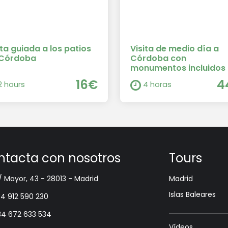
ita guiada a los patios
Visita de medio día a
 Córdoba
Córdoba con
monumentos incluidos
16€
4
2 hours
4 horas
ntacta con nosotros
Tours
/ Mayor, 43 - 28013 - Madrid
Madrid
Islas Baleares
4 912 590 230
34 672 633 534
Vídeos