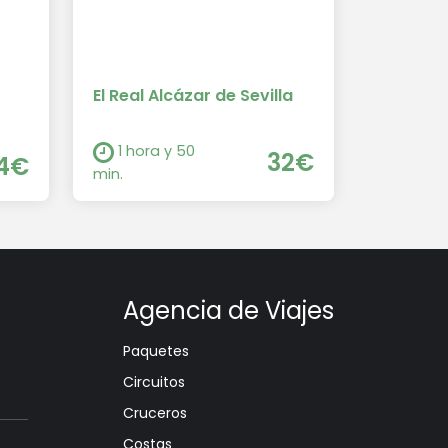
El Real Alcázar de Sevilla
1 hora y 50
32€
4€
min.
Agencia de Viajes
Paquetes
Circuitos
Cruceros
Costas