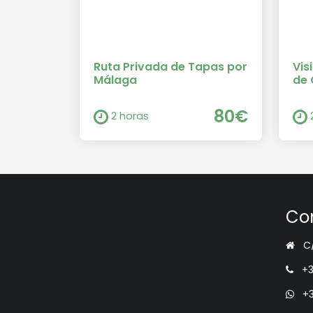
Ruta Privada de Tapas por
Vis
Málaga
de
80€
2 horas
Co
C
+3
+